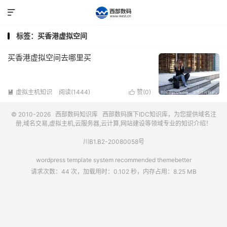

标签：买香港虚拟空间
买香港虚拟空间去哪里买
虚拟主机知识
阅读(1444)
赞(
0
)


© 2010-2026
西部数码知识库
西部数码
旗下IDC知识库，为您提供域名注
册,域名交易,虚拟主机,云服务器,云计算,网站建设等领域专业的知识介绍！
川B1.B2-20080058号
wordpress template system recommended
themebetter
请求次数：44 次，加载用时：0.102 秒，内存占用：8.25 MB