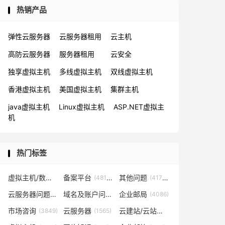
热销产品
弹性云服务器
云服务器租用
云主机
高防云服务器
服务器租用
云安全
独享虚拟主机
多线虚拟主机
双线虚拟主机
香港虚拟主机
美国虚拟主机
集群主机
java虚拟主机
Linux虚拟主机
ASP.NET虚拟主
机
热门标签
虚拟主机/数据库问题
备案平台
其他问题
(57819)
(48153)
(41702)
云服务器问题
域名及账户问题
企业邮局
(38267)
(29026)
(4086)
市场咨询
云服务器
云建站/云站群/小程序
(3849)
(1565)
(1361)