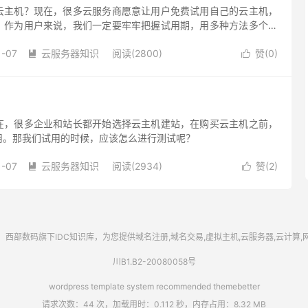
云主机？现在，很多云服务商愿意让用户免费试用自己的云主机，
。作为用户来说，我们一定要牢牢把握试用期，用多种方法多个角
1-07
云服务器知识
阅读(2800)
赞(
0
)


在，很多企业和站长都开始选择云主机建站，在购买云主机之前，
用。那我们试用的时候，应该怎么进行测试呢？
1-07
云服务器知识
阅读(2934)
赞(
2
)


西部数码
旗下IDC知识库，为您提供域名注册,域名交易,虚拟主机,云服务器,云计算
川B1.B2-20080058号
wordpress template system recommended
themebetter
请求次数：44 次，加载用时：0.112 秒，内存占用：8.32 MB