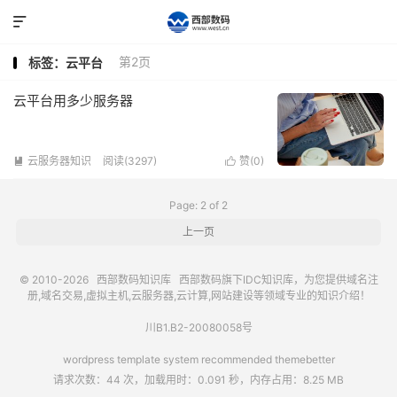

第2页
标签：云平台
云平台用多少服务器
云服务器知识
阅读(3297)
赞(
0
)


Page: 2 of 2
上一页
© 2010-2026
西部数码知识库
西部数码
旗下IDC知识库，为您提供域名注
册,域名交易,虚拟主机,云服务器,云计算,网站建设等领域专业的知识介绍！
川B1.B2-20080058号
wordpress template system recommended
themebetter
请求次数：44 次，加载用时：0.091 秒，内存占用：8.25 MB