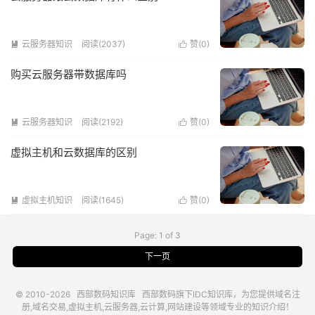
云服务器知识
阅读(2037)
赞(
0
)


购买云服务器带数据库吗
云服务器知识
阅读(2192)
赞(
0
)


虚拟主机和云数据库的区别
虚拟主机知识
阅读(1645)
赞(
0
)


Page: 1 of 3
下一页
© 2010-2026
西部数码知识库
西部数码
旗下IDC知识库，为您提供域名注
册,域名交易,虚拟主机,云服务器,云计算,网站建设等领域专业的知识介绍！