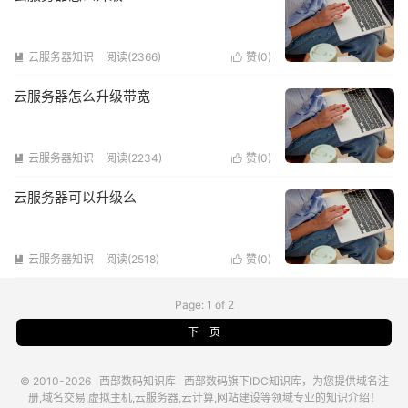
云服务器知识
阅读(2366)
赞(
0
)


云服务器怎么升级带宽
云服务器知识
阅读(2234)
赞(
0
)


云服务器可以升级么
云服务器知识
阅读(2518)
赞(
0
)


Page: 1 of 2
下一页
© 2010-2026
西部数码知识库
西部数码
旗下IDC知识库，为您提供域名注
册,域名交易,虚拟主机,云服务器,云计算,网站建设等领域专业的知识介绍！