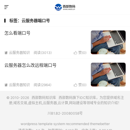

标签：云服务器端口号
怎么看端口号
云服务器知识
阅读(3013)
赞(
0
)


云服务器怎么改远程端口号
云服务器知识
阅读(2964)
赞(
0
)


© 2010-2026
西部数码知识库
西部数码
旗下IDC知识库，为您提供域名注
册,域名交易,虚拟主机,云服务器,云计算,网站建设等领域专业的知识介绍！
川B1.B2-20080058号
wordpress template system recommended
themebetter