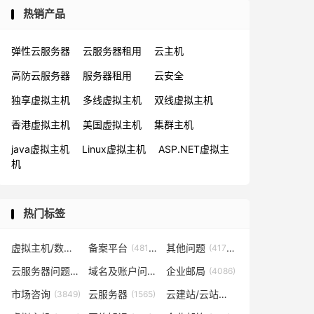
热销产品
弹性云服务器
云服务器租用
云主机
高防云服务器
服务器租用
云安全
独享虚拟主机
多线虚拟主机
双线虚拟主机
香港虚拟主机
美国虚拟主机
集群主机
java虚拟主机
Linux虚拟主机
ASP.NET虚拟主
机
热门标签
虚拟主机/数据库问题
备案平台
其他问题
(57819)
(48153)
(41702)
云服务器问题
域名及账户问题
企业邮局
(38267)
(29026)
(4086)
市场咨询
云服务器
云建站/云站群/小程序
(3849)
(1565)
(1361)