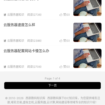
云服务器知识
阅读(2736)
赞(
0
)


云服务器速度怎么样
云服务器知识
阅读(2386)
赞(
0
)


云服务器配置网站卡慢怎么办
云服务器知识
阅读(2706)
赞(
0
)


Page: 1 of 4
下一页
© 2010-2026
西部数码知识库
西部数码
旗下IDC知识库，为您提供域名注
册,域名交易,虚拟主机,云服务器,云计算,网站建设等领域专业的知识介绍！