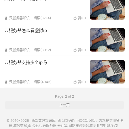
云服务器知识
阅读(3714)
赞(
0
)


云服务器怎么看虚拟ip
云服务器知识
阅读(3312)
赞(
0
)


云服务器支持多个ip吗
云服务器知识
阅读(4943)
赞(
0
)


Page: 2 of 2
上一页
© 2010-2026
西部数码知识库
西部数码
旗下IDC知识库，为您提供域名注
册,域名交易,虚拟主机,云服务器,云计算,网站建设等领域专业的知识介绍！