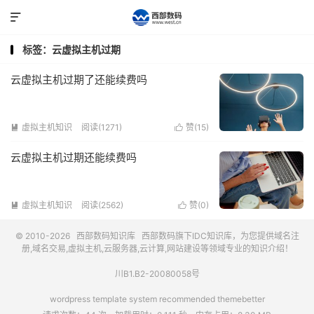

标签：云虚拟主机过期
云虚拟主机过期了还能续费吗
虚拟主机知识
阅读(1271)
赞(
15
)


云虚拟主机过期还能续费吗
虚拟主机知识
阅读(2562)
赞(
0
)


© 2010-2026
西部数码知识库
西部数码
旗下IDC知识库，为您提供域名注
册,域名交易,虚拟主机,云服务器,云计算,网站建设等领域专业的知识介绍！
川B1.B2-20080058号
wordpress template system recommended
themebetter