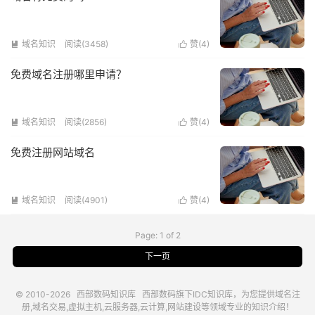
域名知识
阅读(3458)
赞(
4
)


免费域名注册哪里申请？
域名知识
阅读(2856)
赞(
4
)


免费注册网站域名
域名知识
阅读(4901)
赞(
4
)


Page: 1 of 2
下一页
© 2010-2026
西部数码知识库
西部数码
旗下IDC知识库，为您提供域名注
册,域名交易,虚拟主机,云服务器,云计算,网站建设等领域专业的知识介绍！