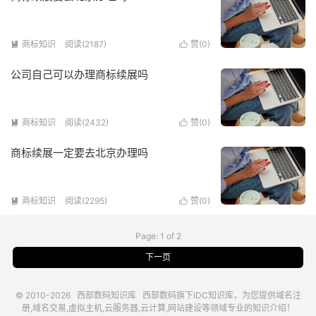
商标知识
阅读(2187)
赞(
0
)


公司自己可以办理商标续展吗
商标知识
阅读(2432)
赞(
0
)


商标续展一定要去北京办理吗
商标知识
阅读(2295)
赞(
0
)


Page: 1 of 2
下一页
© 2010-2026
西部数码知识库
西部数码
旗下IDC知识库，为您提供域名注
册,域名交易,虚拟主机,云服务器,云计算,网站建设等领域专业的知识介绍！