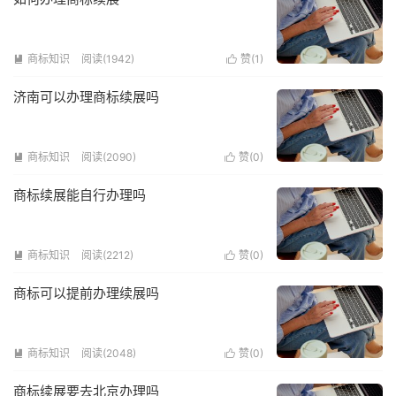
商标知识
阅读(1942)
赞(
1
)


济南可以办理商标续展吗
商标知识
阅读(2090)
赞(
0
)


商标续展能自行办理吗
商标知识
阅读(2212)
赞(
0
)


商标可以提前办理续展吗
商标知识
阅读(2048)
赞(
0
)


商标续展要去北京办理吗