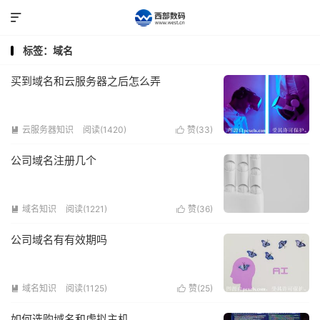

标签：域名
买到域名和云服务器之后怎么弄
云服务器知识
阅读(1420)
赞(
33
)


公司域名注册几个
域名知识
阅读(1221)
赞(
36
)


公司域名有有效期吗
域名知识
阅读(1125)
赞(
25
)


如何选购域名和虚拟主机