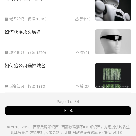
域名知识
阅读(1309)
赞(
22
)


如何获得永久域名
域名知识
阅读(1879)
赞(
21
)


如何给公司选择域名
域名知识
阅读(1380)
赞(
37
)


Page: 1 of 34
下一页
© 2010-2026
西部数码知识库
西部数码
旗下IDC知识库，为您提供域名注
册,域名交易,虚拟主机,云服务器,云计算,网站建设等领域专业的知识介绍！