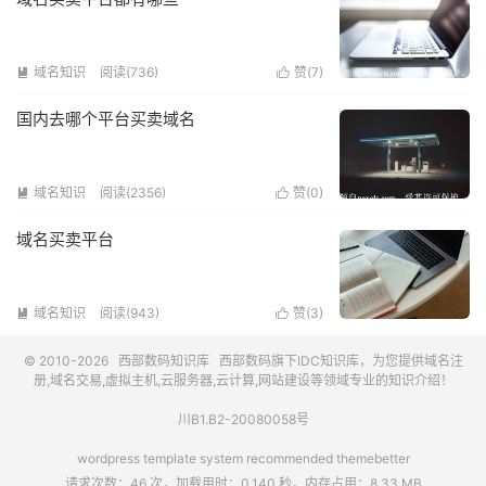
域名知识
阅读(736)
赞(
7
)


国内去哪个平台买卖域名
域名知识
阅读(2356)
赞(
0
)


域名买卖平台
域名知识
阅读(943)
赞(
3
)


© 2010-2026
西部数码知识库
西部数码
旗下IDC知识库，为您提供域名注
册,域名交易,虚拟主机,云服务器,云计算,网站建设等领域专业的知识介绍！
川B1.B2-20080058号
wordpress template system recommended
themebetter
请求次数：46 次，加载用时：0.140 秒，内存占用：8.33 MB