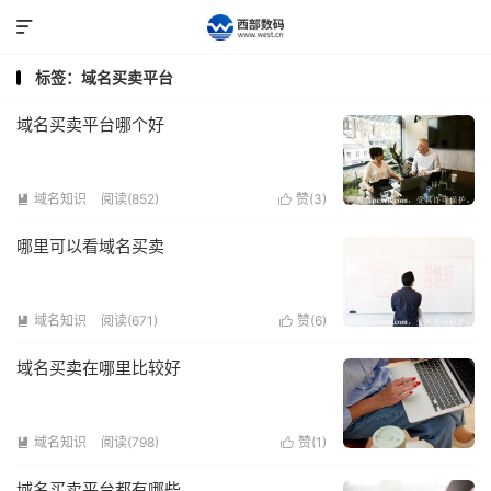

标签：域名买卖平台
域名买卖平台哪个好
域名知识
阅读(852)
赞(
3
)


哪里可以看域名买卖
域名知识
阅读(671)
赞(
6
)


域名买卖在哪里比较好
域名知识
阅读(798)
赞(
1
)


域名买卖平台都有哪些