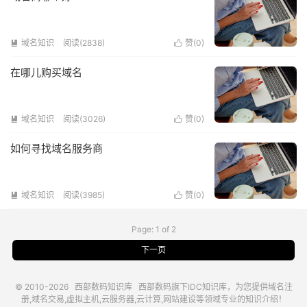
域名知识
阅读(2838)
赞(
0
)


在哪儿购买域名
域名知识
阅读(3026)
赞(
0
)


如何寻找域名服务商
域名知识
阅读(3985)
赞(
0
)


Page: 1 of 2
下一页
© 2010-2026
西部数码知识库
西部数码
旗下IDC知识库，为您提供域名注
册,域名交易,虚拟主机,云服务器,云计算,网站建设等领域专业的知识介绍！