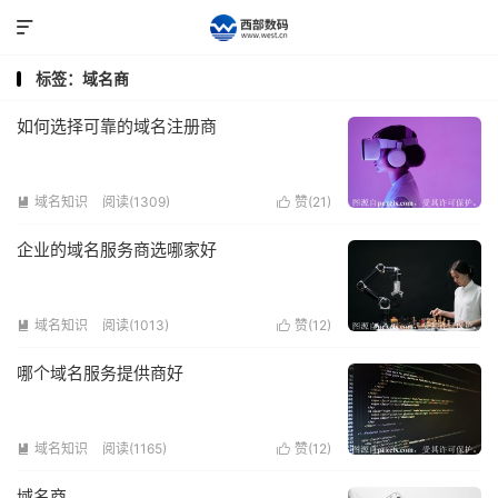

标签：域名商
如何选择可靠的域名注册商
域名知识
阅读(1309)
赞(
21
)


企业的域名服务商选哪家好
域名知识
阅读(1013)
赞(
12
)


哪个域名服务提供商好
域名知识
阅读(1165)
赞(
12
)


域名商