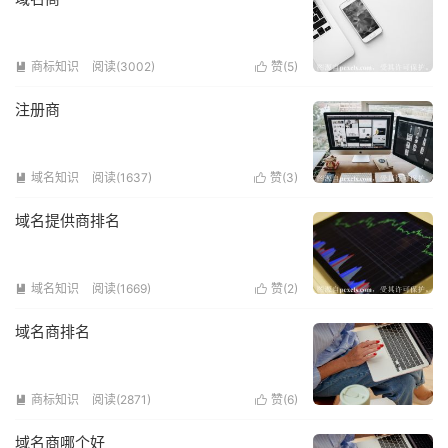
商标知识
阅读(3002)
赞(
5
)


注册商
域名知识
阅读(1637)
赞(
3
)


域名提供商排名
域名知识
阅读(1669)
赞(
2
)


域名商排名
商标知识
阅读(2871)
赞(
6
)


域名商哪个好