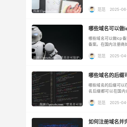
理ICP备案，大多已
范范
2025-06
哪些域名可以做i
哪些域名可以做icp
备案。在国内注册商
ICP备案。
范范
2025-04
哪些域名的后缀
哪些域名的后缀可以
名后缀都可以在国内
案。然而，未获得工
范范
2025-04
如何注册域名并