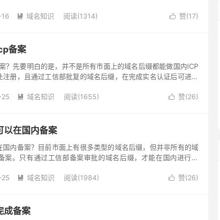
采用电子化的方式，更便捷，更快速了。
-16
域名知识
阅读(1314)
赞(
17
)


cp备案
备案？先要明白的是，并不是所有市面上的域名后缀都能做国内ICP
处注册，且通过工信部批复的域名后缀，在完成实名认证后可进行
-25
域名知识
阅读(1655)
赞(
26
)


可以在国内备案
在国内备案？目前市面上有很多类型的域名后缀，但并非所有的域
备案。只有通过工信部备案审批的域名后缀，才能在国内进行备
信部批复的域名后缀，无法在国内备案。
-25
域名知识
阅读(1984)
赞(
26
)


完成备案