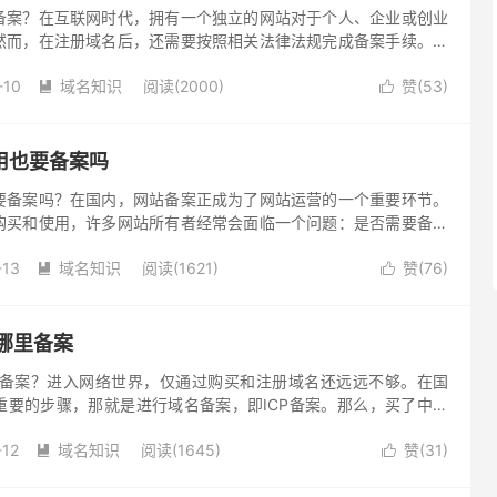
备案？在互联网时代，拥有一个独立的网站对于个人、企业或创业
然而，在注册域名后，还需要按照相关法律法规完成备案手续。下
名以及如何进行域名备案。
-10
域名知识
阅读(2000)
赞(
53
)


用也要备案吗
要备案吗？在国内，网站备案正成为了网站运营的一个重要环节。
购买和使用，许多网站所有者经常会面临一个问题：是否需要备案
有使用它们？下面一起来分析探讨这个问题的答案。
-13
域名知识
阅读(1621)
赞(
76
)


哪里备案
里备案？进入网络世界，仅通过购买和注册域名还远远不够。在国
重要的步骤，那就是进行域名备案，即ICP备案。那么，买了中文
里完成备案呢？域名备案需要通过接入商进行，通常就是主机服务
-12
域名知识
阅读(1645)
赞(
31
)
购买的网站主机服务器，那么就在其备案平台上提交备案。

