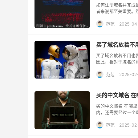
如何注册域名并完成
者来说都至关重要。
文将介绍如何注册域
范范
2025-04
买了域名放着不
买了域名放着不用也
因此，相对于域名的
并且维持域名即使没
范范
2025-02
买的中文域名 在
买的中文域名 在哪
内，还需要经过一个
域名值周，应该在哪
范范
2025-02
商。比如在西部数码