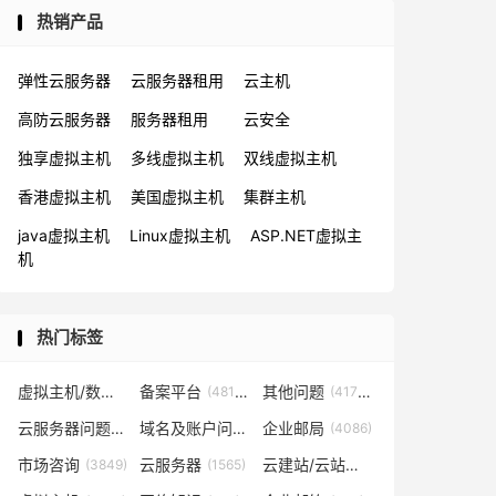
热销产品
弹性云服务器
云服务器租用
云主机
高防云服务器
服务器租用
云安全
独享虚拟主机
多线虚拟主机
双线虚拟主机
香港虚拟主机
美国虚拟主机
集群主机
java虚拟主机
Linux虚拟主机
ASP.NET虚拟主
机
热门标签
虚拟主机/数据库问题
备案平台
其他问题
(57819)
(48153)
(41702)
云服务器问题
域名及账户问题
企业邮局
(38267)
(29026)
(4086)
市场咨询
云服务器
云建站/云站群/小程序
(3849)
(1565)
(1361)