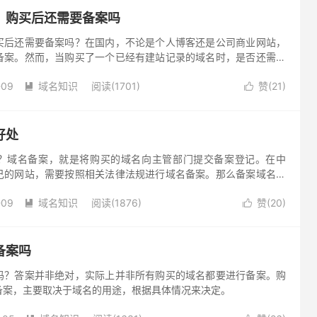
，购买后还需要备案吗
买后还需要备案吗？在国内，不论是个人博客还是公司商业网站，
备案。然而，当购买了一个已经有建站记录的域名时，是否还需要
。这是因为，备案主体和域名所有人都发生了变化。因此，需要联
-09
域名知识
阅读(1701)
赞(
21
)
规定要求办理备案。


好处
？域名备案，就是将购买的域名向主管部门提交备案登记。在中
己的网站，需要按照相关法律法规进行域名备案。那么备案域名有
就这个问题进行解析。
-09
域名知识
阅读(1876)
赞(
20
)


备案吗
吗？答案并非绝对，实际上并非所有购买的域名都要进行备案。购
备案，主要取决于域名的用途，根据具体情况来决定。