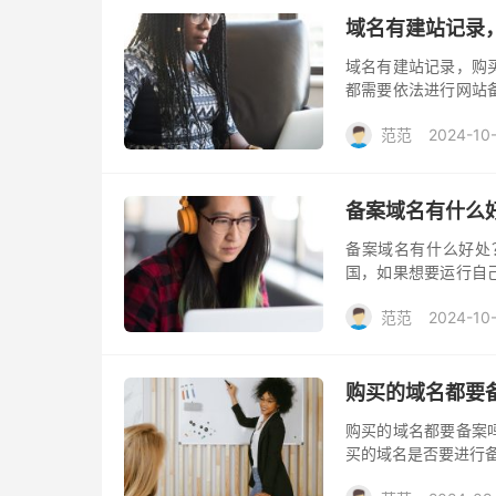
域名有建站记录
域名有建站记录，购
都需要依法进行网站
重新备案呢？需要的
范范
2024-10
系备案接入商，按照
备案域名有什么
备案域名有什么好处
国，如果想要运行自
哪些好处呢？以下将
范范
2024-10
购买的域名都要
购买的域名都要备案
买的域名是否要进行