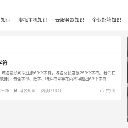
名知识
虚拟主机知识
云服务器知识
企业邮箱知识
字符
域名最长可以注册63个字符，域名总长度是253个字符。我们在
符限制，包含字母、数字、特殊符号等在内不得超出63个字符
09-25
域名知识
阅读(7134)
赞(
0
)

