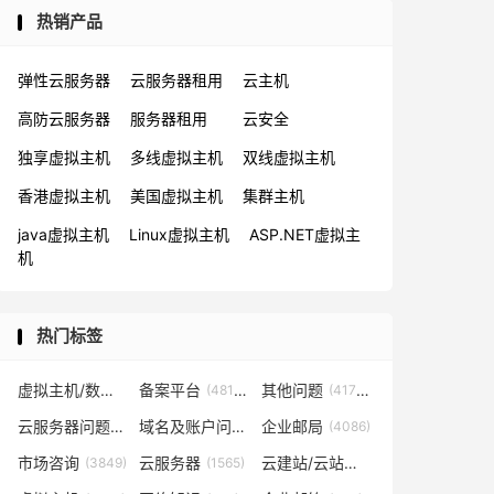
热销产品
弹性云服务器
云服务器租用
云主机
高防云服务器
服务器租用
云安全
独享虚拟主机
多线虚拟主机
双线虚拟主机
香港虚拟主机
美国虚拟主机
集群主机
java虚拟主机
Linux虚拟主机
ASP.NET虚拟主
机
热门标签
虚拟主机/数据库问题
备案平台
其他问题
(57819)
(48153)
(41702)
云服务器问题
域名及账户问题
企业邮局
(38267)
(29026)
(4086)
市场咨询
云服务器
云建站/云站群/小程序
(3849)
(1565)
(1361)