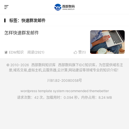

标签：快速群发邮件
怎样快速群发邮件
EDM知识
阅读(2921)
赞(
1
)


© 2010-2026
西部数码知识库
西部数码
旗下IDC知识库，为您提供域名注
册,域名交易,虚拟主机,云服务器,云计算,网站建设等领域专业的知识介绍！
川B1.B2-20080058号
wordpress template system recommended
themebetter
请求次数：42 次，加载用时：0.094 秒，内存占用：8.24 MB