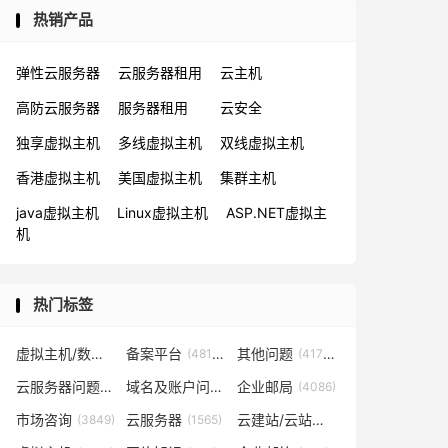
热销产品
弹性云服务器
云服务器租用
云主机
高防云服务器
服务器租用
云安全
独享虚拟主机
多线虚拟主机
双线虚拟主机
香港虚拟主机
美国虚拟主机
集群主机
java虚拟主机
Linux虚拟主机
ASP.NET虚拟主
机
热门标签
虚拟主机/数据库问题
备案平台
其他问题
(57819)
(48153)
(41702)
云服务器问题
域名及账户问题
企业邮局
(38267)
(29026)
(4086)
市场咨询
云服务器
云建站/云站群/小程序
(3849)
(1565)
(1361)