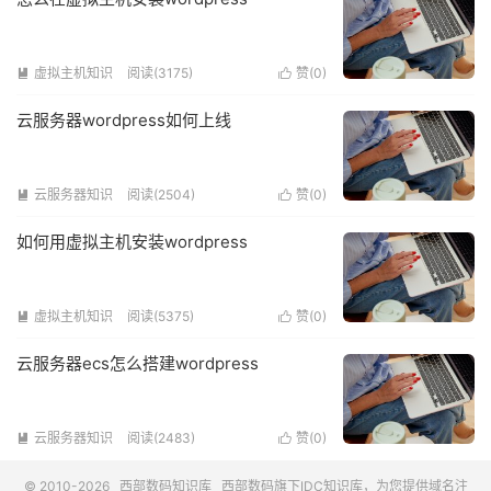
虚拟主机知识
阅读(3175)
赞(
0
)


云服务器wordpress如何上线
云服务器知识
阅读(2504)
赞(
0
)


如何用虚拟主机安装wordpress
虚拟主机知识
阅读(5375)
赞(
0
)


云服务器ecs怎么搭建wordpress
云服务器知识
阅读(2483)
赞(
0
)


© 2010-2026
西部数码知识库
西部数码
旗下IDC知识库，为您提供域名注