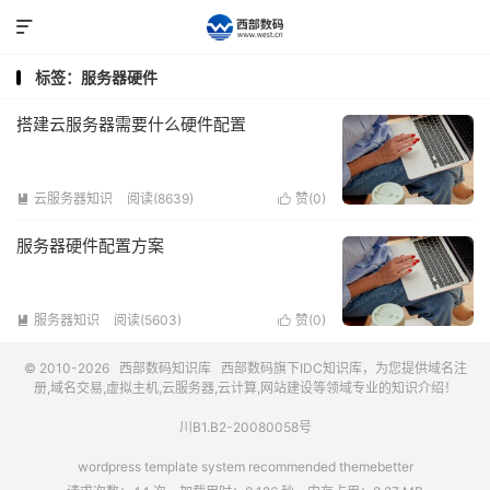

标签：服务器硬件
搭建云服务器需要什么硬件配置
云服务器知识
阅读(8639)
赞(
0
)


服务器硬件配置方案
服务器知识
阅读(5603)
赞(
0
)


© 2010-2026
西部数码知识库
西部数码
旗下IDC知识库，为您提供域名注
册,域名交易,虚拟主机,云服务器,云计算,网站建设等领域专业的知识介绍！
川B1.B2-20080058号
wordpress template system recommended
themebetter