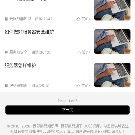
云服务器知识
阅读(2342)
赞(
0
)


如何做好服务器安全维护
服务器安全
阅读(3640)
赞(
1
)


服务器怎样维护
服务器知识
阅读(2510)
赞(
0
)


Page: 1 of 6
下一页
© 2010-2026
西部数码知识库
西部数码
旗下IDC知识库，为您提供域名注
册,域名交易,虚拟主机,云服务器,云计算,网站建设等领域专业的知识介绍！