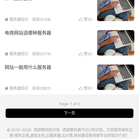
服务器知识
阅读(2148)
赞(
0
)


电商网站选哪种服务器
服务器知识
阅读(2774)
赞(
0
)


网站一般用什么服务器
服务器知识
阅读(2801)
赞(
0
)


Page: 1 of 4
下一页
© 2010-2026
西部数码知识库
西部数码
旗下IDC知识库，为您提供域名注
册,域名交易,虚拟主机,云服务器,云计算,网站建设等领域专业的知识介绍！