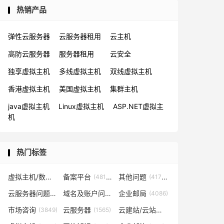
热销产品
弹性云服务器
云服务器租用
云主机
高防云服务器
服务器租用
云安全
独享虚拟主机
多线虚拟主机
双线虚拟主机
香港虚拟主机
美国虚拟主机
集群主机
java虚拟主机
Linux虚拟主机
ASP.NET虚拟主
机
热门标签
虚拟主机/数据库问题
备案平台
其他问题
(57819)
(48153)
(41702)
云服务器问题
域名及账户问题
企业邮局
(38267)
(29026)
(4086)
市场咨询
云服务器
云建站/云站群/小程序
(3849)
(1565)
(1361)