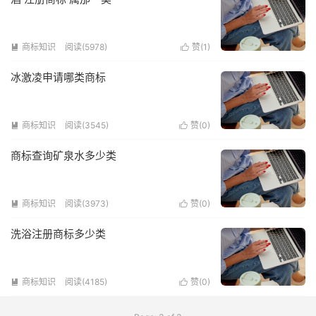
商标知识
阅读(5978)
赞(
1
)


冰激凌申请哪类商标
商标知识
阅读(3545)
赞(
0
)


商标查询矿泉水多少类
商标知识
阅读(3973)
赞(
0
)


洗浴注册商标多少类
商标知识
阅读(4185)
赞(
0
)

