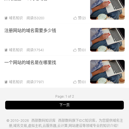
域名知识
阅读(5320)
赞(
2
)


注册网站的域名需要多少钱
域名知识
阅读(1754)
赞(
0
)


一个网站的域名是在哪里找
域名知识
阅读(7797)
赞(
0
)


Page: 1 of 2
下一页
© 2010-2026
西部数码知识库
西部数码
旗下IDC知识库，为您提供域名注
册,域名交易,虚拟主机,云服务器,云计算,网站建设等领域专业的知识介绍！