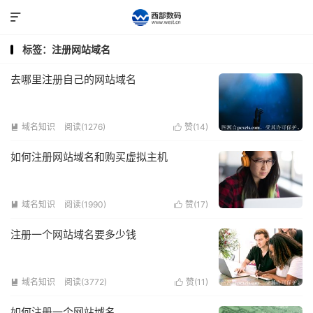

标签：注册网站域名
去哪里注册自己的网站域名
域名知识
阅读(1276)
赞(
14
)


如何注册网站域名和购买虚拟主机
域名知识
阅读(1990)
赞(
17
)


注册一个网站域名要多少钱
域名知识
阅读(3772)
赞(
11
)


如何注册一个网站域名