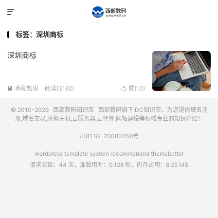

标签：深圳商标
深圳商标
商标知识
阅读(3162)
赞(
10
)


© 2010-2026
西部数码知识库
西部数码
旗下IDC知识库，为您提供域名注
册,域名交易,虚拟主机,云服务器,云计算,网站建设等领域专业的知识介绍！
川B1.B2-20080058号
wordpress template system recommended
themebetter
请求次数：44 次，加载用时：0.128 秒，内存占用：8.25 MB