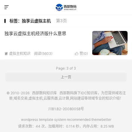

第3页
标签：独享云虚拟主机
独享云虚拟主机经济版什么意思
虚拟主机知识
阅读(5603)
赞(
0
)


Page: 3 of 3
上一页
© 2010-2026
西部数码知识库
西部数码
旗下IDC知识库，为您提供域名注
册,域名交易,虚拟主机,云服务器,云计算,网站建设等领域专业的知识介绍！
川B1.B2-20080058号
wordpress template system recommended
themebetter
请求次数：44 次，加载用时：0.114 秒，内存占用：8.25 MB