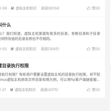
到站点根目录后，就可以通过主机绑定的域名访问站点打开网站程
1-09
虚拟主机知识
阅读(6034)
赞(
0
)


叫什么
么？我们知道，虚拟主机里面有很多的目录，有根目录和子目录
空间所存放的目录名称也不尽相同。
1-02
虚拟主机知识
阅读(3065)
赞(
0
)


置目录执行权限
录执行权限？有些用户需要设置虚拟主机的目录执行权限，却不知
inux虚拟主机修改文件目录权限为例，可以用ftp客户端链接服务
2-27
虚拟主机知识
阅读(4275)
赞(
0
)

