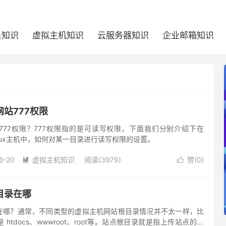
名知识
虚拟主机知识
云服务器知识
企业邮箱知识
站777权限
777权限？777权限指的是可读写权限，下面我们分别介绍下在
Linux主机中，如何对某一目录进行读写权限的设置。
3-20
虚拟主机知识
阅读(3979)
赞(
0
)


目录在哪
在哪？通常，不同类型的虚拟主机网站根目录情况并不太一样，比
htdocs、wwwroot、root等。站点根目录就是指上传站点的目