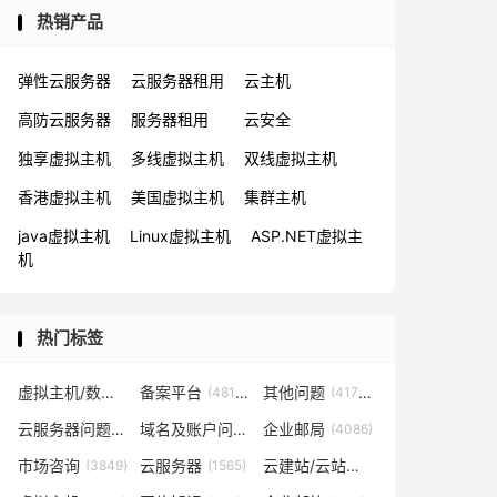
热销产品
弹性云服务器
云服务器租用
云主机
高防云服务器
服务器租用
云安全
独享虚拟主机
多线虚拟主机
双线虚拟主机
香港虚拟主机
美国虚拟主机
集群主机
java虚拟主机
Linux虚拟主机
ASP.NET虚拟主
机
热门标签
虚拟主机/数据库问题
备案平台
其他问题
(57819)
(48153)
(41702)
云服务器问题
域名及账户问题
企业邮局
(38267)
(29026)
(4086)
市场咨询
云服务器
云建站/云站群/小程序
(3849)
(1565)
(1361)