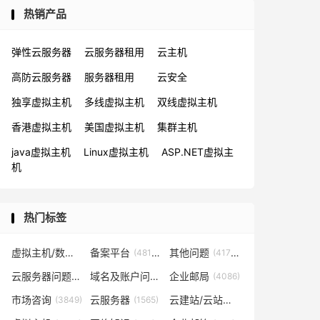
热销产品
弹性云服务器
云服务器租用
云主机
高防云服务器
服务器租用
云安全
独享虚拟主机
多线虚拟主机
双线虚拟主机
香港虚拟主机
美国虚拟主机
集群主机
java虚拟主机
Linux虚拟主机
ASP.NET虚拟主
机
热门标签
虚拟主机/数据库问题
备案平台
其他问题
(57819)
(48153)
(41702)
云服务器问题
域名及账户问题
企业邮局
(38267)
(29026)
(4086)
市场咨询
云服务器
云建站/云站群/小程序
(3849)
(1565)
(1361)