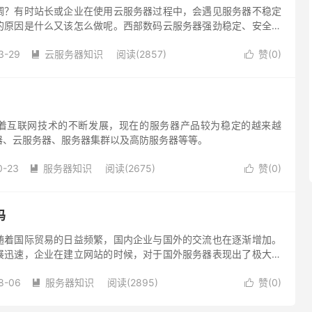
调？有时站长或企业在使用云服务器过程中，会遇见服务器不稳定
的原因是什么又该怎么做呢。西部数码云服务器强劲稳定、安全可
击及MAC欺骗，分布式部署可减缓ddos攻击等。
3-29
云服务器知识
阅读(2857)
赞(
0
)


着互联网技术的不断发展，现在的服务器产品较为稳定的越来越
器、云服务器、服务器集群以及高防服务器等等。
0-23
服务器知识
阅读(2675)
赞(
0
)


吗
随着国际贸易的日益频繁，国内企业与国外的交流也在逐渐增加。
展迅速，企业在建立网站的时候，对于国外服务器表现出了极大的
随着市场的需求而发展起来了。
8-06
服务器知识
阅读(2895)
赞(
0
)

