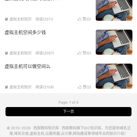
虚拟主机知识
阅读(2511)
赞(
0
)


虚拟主机空间多少钱
虚拟主机知识
阅读(2067)
赞(
0
)


虚拟主机可以做空间么
虚拟主机知识
阅读(2108)
赞(
2
)


Page: 1 of 4
下一页
© 2010-2026
西部数码知识库
西部数码
旗下IDC知识库，为您提供域名注
册,域名交易,虚拟主机,云服务器,云计算,网站建设等领域专业的知识介绍！