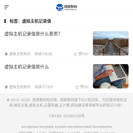

标签：虚拟主机记录值
虚拟主机记录值是什么意思？
虚拟主机知识
阅读(1609)
赞(
10
)


虚拟主机记录值是什么
虚拟主机知识
阅读(7730)
赞(
0
)


© 2010-2026
西部数码知识库
西部数码
旗下IDC知识库，为您提供域名注
册,域名交易,虚拟主机,云服务器,云计算,网站建设等领域专业的知识介绍！
川B1.B2-20080058号
wordpress template system recommended
themebetter