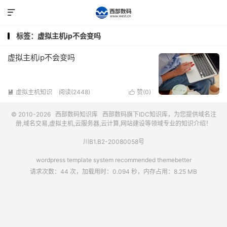

标签：虚拟主机ip不会变吗
虚拟主机ip不会变吗
虚拟主机知识
阅读(2448)
赞(
0
)


© 2010-2026
西部数码知识库
西部数码
旗下IDC知识库，为您提供域名注
册,域名交易,虚拟主机,云服务器,云计算,网站建设等领域专业的知识介绍！
川B1.B2-20080058号
wordpress template system recommended
themebetter
请求次数：44 次，加载用时：0.094 秒，内存占用：8.25 MB