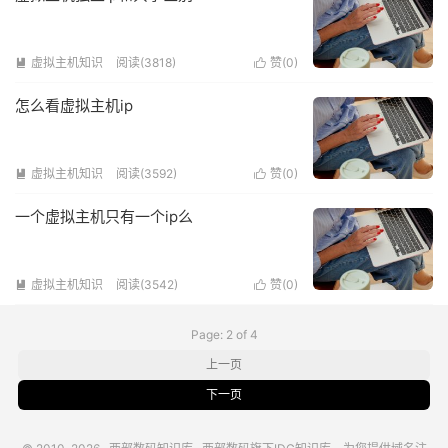
虚拟主机知识
阅读(3818)
赞(
0
)


怎么看虚拟主机ip
虚拟主机知识
阅读(3592)
赞(
0
)


一个虚拟主机只有一个ip么
虚拟主机知识
阅读(3542)
赞(
0
)


Page: 2 of 4
上一页
下一页