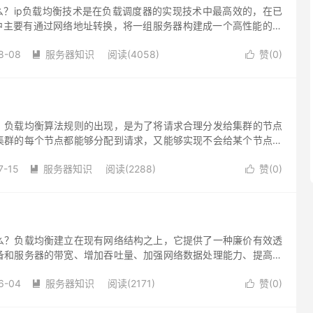
么？ip负载均衡技术是在负载调度器的实现技术中最高效的，在已
术中主要有通过网络地址转换，将一组服务器构建成一个高性能的、
我们称之为VS/NAT技术。
8-08
服务器知识
阅读(4058)
赞(
0
)


？负载均衡算法规则的出现，是为了将请求合理分发给集群的节点
集群的每个节点都能够分配到请求，又能够实现不会给某个节点分
过节点处理能力，所以需要基于一定的规则来进行请求分发。
7-15
服务器知识
阅读(2288)
赞(
0
)


么？负载均衡建立在现有网络结构之上，它提供了一种廉价有效透
备和服务器的带宽、增加吞吐量、加强网络数据处理能力、提高网
。下面我们介绍几种负载均衡的算法。
6-04
服务器知识
阅读(2171)
赞(
0
)

