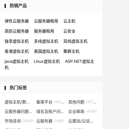
热销产品
弹性云服务器
云服务器租用
云主机
高防云服务器
服务器租用
云安全
独享虚拟主机
多线虚拟主机
双线虚拟主机
香港虚拟主机
美国虚拟主机
集群主机
java虚拟主机
Linux虚拟主机
ASP.NET虚拟主
机
热门标签
虚拟主机/数据库问题
备案平台
其他问题
(57819)
(48153)
(41702)
云服务器问题
域名及账户问题
企业邮局
(38267)
(29026)
(4086)
市场咨询
云服务器
云建站/云站群/小程序
(3849)
(1565)
(1361)