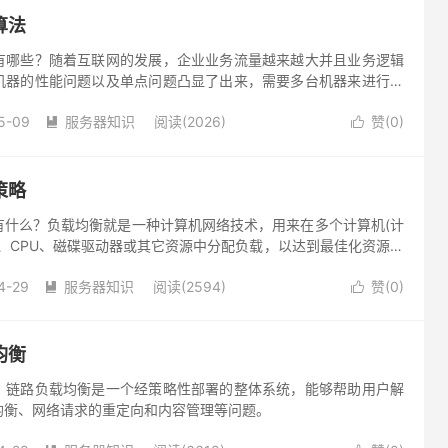
算法
有哪些？随着互联网的发展，企业业务流量越来越大并且业务逻辑
机器的性能问题以及单点问题凸显了出来，需要多台机器来进行性
免单点故障。因此就出现了负载均衡。
5-09
服务器知识
阅读(2026)
赞(
0
)


策略
有什么？负载均衡就是一种计算机网络技术，用来在多个计算机(计
、CPU、磁碟驱动器或其它资源中分配负载，以达到最佳化资源使
最小化响应时间、同时避免过载的目的。
4-29
服务器知识
阅读(2594)
赞(
0
)


均衡
？链路负载均衡是一个经策略性部署的整体系统，能够帮助用户解
均衡、网络请求的重定向和内容管理等问题。