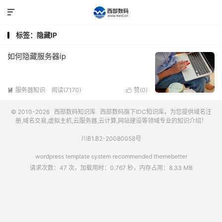

标签：隐藏IP
如何隐藏服务器ip
服务器知识
阅读(7170)
赞(
0
)


© 2010-2026
西部数码知识库
西部数码
旗下IDC知识库，为您提供域名注
册,域名交易,虚拟主机,云服务器,云计算,网站建设等领域专业的知识介绍！
川B1.B2-20080058号
wordpress template system recommended
themebetter
请求次数：47 次，加载用时：0.767 秒，内存占用：8.33 MB