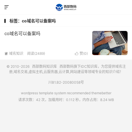

标签：co域名可以备案吗
co域名可以备案吗
域名知识
阅读(2489)
赞(
0
)


© 2010-2026
西部数码知识库
西部数码
旗下IDC知识库，为您提供域名注
册,域名交易,虚拟主机,云服务器,云计算,网站建设等领域专业的知识介绍！
川B1.B2-20080058号
wordpress template system recommended
themebetter
请求次数：42 次，加载用时：0.112 秒，内存占用：8.24 MB