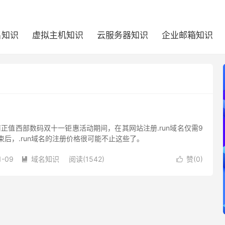
名知识
虚拟主机知识
云服务器知识
企业邮箱知识
目前正值西部数码双十一钜惠活动期间，在其网站注册.run域名仅需9
束后，.run域名的注册价格很可能不止这些了。
1-09
域名知识
阅读(1542)
赞(
0
)

