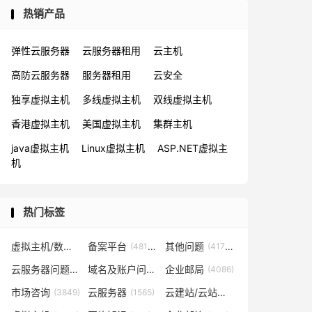
热销产品
弹性云服务器
云服务器租用
云主机
高防云服务器
服务器租用
云安全
独享虚拟主机
多线虚拟主机
双线虚拟主机
香港虚拟主机
美国虚拟主机
集群主机
java虚拟主机
Linux虚拟主机
ASP.NET虚拟主
机
热门标签
虚拟主机/数据库问题
备案平台
其他问题
(57819)
(48153)
(41702)
云服务器问题
域名及账户问题
企业邮局
(38267)
(29026)
(4086)
市场咨询
云服务器
云建站/云站群/小程序
(3849)
(1565)
(1361)