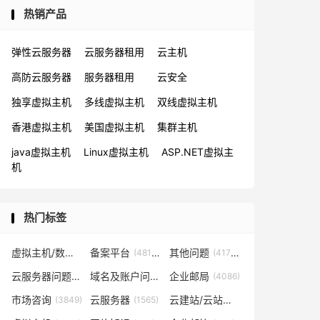
热销产品
弹性云服务器
云服务器租用
云主机
高防云服务器
服务器租用
云安全
独享虚拟主机
多线虚拟主机
双线虚拟主机
香港虚拟主机
美国虚拟主机
集群主机
java虚拟主机
Linux虚拟主机
ASP.NET虚拟主
机
热门标签
虚拟主机/数据库问题
备案平台
其他问题
(57819)
(48153)
(41702)
云服务器问题
域名及账户问题
企业邮局
(38267)
(29026)
(4086)
市场咨询
云服务器
云建站/云站群/小程序
(3849)
(1565)
(1361)