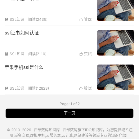
SSL知识
阅读(2439)
赞(
2
)


ssl证书如何认证
SSL知识
阅读(2110)
赞(
2
)


苹果手机ssl是什么
SSL知识
阅读(12823)
赞(
0
)


Page: 1 of 2
下一页
© 2010-2026
西部数码知识库
西部数码
旗下IDC知识库，为您提供域名注
册,域名交易,虚拟主机,云服务器,云计算,网站建设等领域专业的知识介绍！