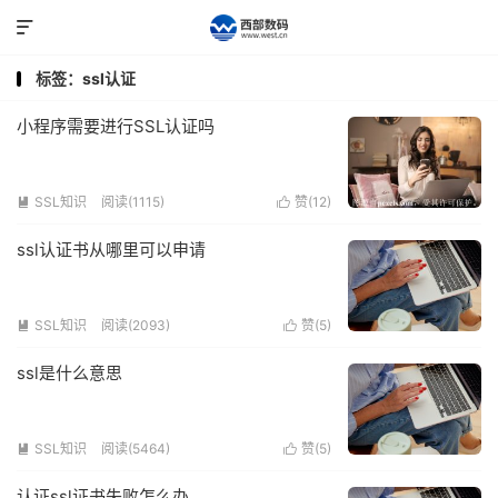

标签：ssl认证
小程序需要进行SSL认证吗
SSL知识
阅读(1115)
赞(
12
)


ssl认证书从哪里可以申请
SSL知识
阅读(2093)
赞(
5
)


ssl是什么意思
SSL知识
阅读(5464)
赞(
5
)


认证ssl证书失败怎么办