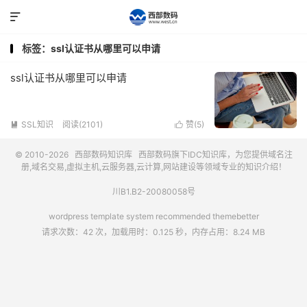

标签：ssl认证书从哪里可以申请
ssl认证书从哪里可以申请
SSL知识
阅读(2101)
赞(
5
)


© 2010-2026
西部数码知识库
西部数码
旗下IDC知识库，为您提供域名注
册,域名交易,虚拟主机,云服务器,云计算,网站建设等领域专业的知识介绍！
川B1.B2-20080058号
wordpress template system recommended
themebetter
请求次数：42 次，加载用时：0.125 秒，内存占用：8.24 MB