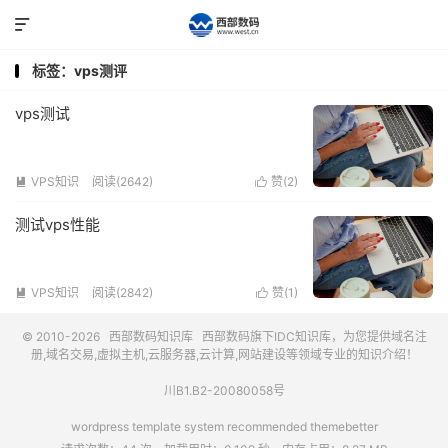

标签：vps测评
vps测试
VPS知识
阅读(2642)
赞(
2
)


测试vps性能
VPS知识
阅读(2842)
赞(
1
)


© 2010-2026
西部数码知识库
西部数码
旗下IDC知识库，为您提供域名注
册,域名交易,虚拟主机,云服务器,云计算,网站建设等领域专业的知识介绍！
川B1.B2-20080058号
wordpress template system recommended
themebetter