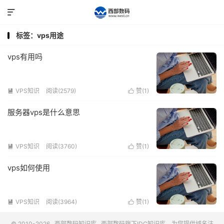

标签：vps用途
vps有用吗
VPS知识
阅读(2579)
赞(
1
)


服务器vps是什么意思
VPS知识
阅读(3760)
赞(
1
)


vps如何使用
VPS知识
阅读(3964)
赞(
1
)


© 2010-2026
西部数码知识库
西部数码
旗下IDC知识库，为您提供域名注