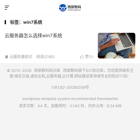

标签：win7系统
云服务器怎么选择win7系统
云服务器知识
阅读(2185)
赞(
1
)


© 2010-2026
西部数码知识库
西部数码
旗下IDC知识库，为您提供域名注
册,域名交易,虚拟主机,云服务器,云计算,网站建设等领域专业的知识介绍！
川B1.B2-20080058号
wordpress template system recommended
themebetter
请求次数：44 次，加载用时：0.140 秒，内存占用：8.24 MB