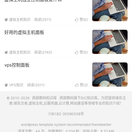
虚拟主机知识
阅读(2511)
赞(
0
)


好用的虚拟主机面板
虚拟主机知识
阅读(2740)
赞(
0
)


vps控制面板
VPS知识
阅读(3511)
赞(
2
)


© 2010-2026
西部数码知识库
西部数码
旗下IDC知识库，为您提供域名注
册,域名交易,虚拟主机,云服务器,云计算,网站建设等领域专业的知识介绍！
川B1.B2-20080058号
wordpress template system recommended
themebetter
请求次数：44 次，加载用时：0.106 秒，内存占用：8.32 MB