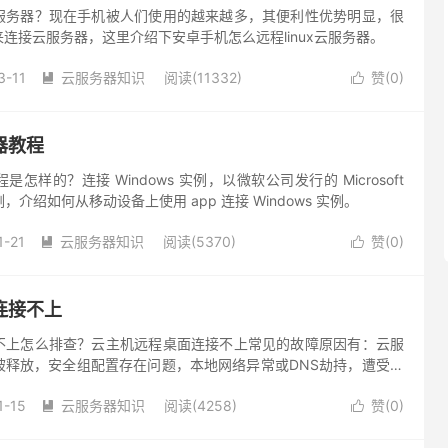
服务器？现在手机被人们使用的越来越多，其便利性优势明显，很
连接云服务器，这里介绍下安卓手机怎么远程linux云服务器。
3-11
云服务器知识
阅读(11332)
赞(
0
)


器教程
怎样的？连接 Windows 实例，以微软公司发行的 Microsoft
p 为例，介绍如何从移动设备上使用 app 连接 Windows 实例。
1-21
云服务器知识
阅读(5370)
赞(
0
)


连接不上
不上怎么排查？云主机远程桌面连接不上常见的故障原因有：云服
被释放，安全组配置存在问题，本地网络异常或DNS劫持，遭受了
1-15
云服务器知识
阅读(4258)
赞(
0
)

