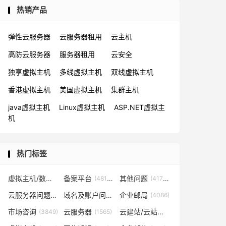
热销产品
弹性云服务器
云服务器租用
云主机
高防云服务器
服务器租用
云安全
独享虚拟主机
多线虚拟主机
双线虚拟主机
香港虚拟主机
美国虚拟主机
集群主机
java虚拟主机
Linux虚拟主机
ASP.NET虚拟主
机
热门标签
虚拟主机/数据库问题
备案平台
其他问题
(57819)
(48153)
(41702)
云服务器问题
域名及账户问题
企业邮局
(38267)
(29026)
(4086)
市场咨询
云服务器
云建站/云站群/小程序
(3849)
(1565)
(1361)