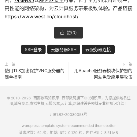
内，
西部数码
云
服务器安全
可靠，位于全万兆集群环境中，
高性能的网络架构，为云计算服务带来极致体验。产品链接
https://www.west.cn/cloudhost/
赞(
0
)

SSH登录
云服务器SSH
云服务器连接
上一篇
下一篇
使用TLS加密保护VNC服务器的
用Apache服务器模块保护您的
简单指南
网站免受应用层攻击
© 2010-2026
西部数码知识库
西部数码
旗下IDC知识库，为您提供域名注
册,域名交易,虚拟主机,云服务器,云计算,网站建设等领域专业的知识介绍！
川B1.B2-20080058号
wordpress template system recommended
themebetter
请求次数：62 次，加载用时：0.120 秒，内存占用：8.51 MB