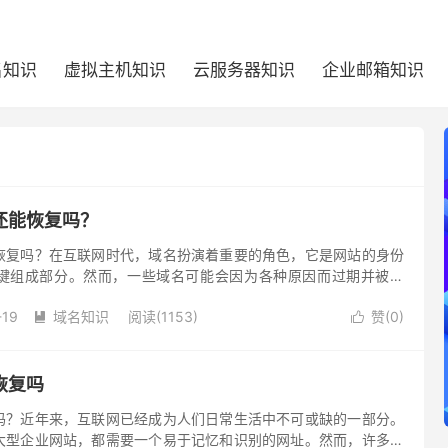
名知识
虚拟主机知识
云服务器知识
企业邮箱知识
还能恢复吗？
恢复吗？在互联网时代，域名扮演着重要的角色，它是网站的身份
键组成部分。然而，一些域名可能会因为各种原因而过期并被删
过期删除了，原所有者想要恢复域名所有权比较困难。
-19
域名知识
阅读(1153)
赞(
0
)


恢复吗
吗？近年来，互联网已经成为人们日常生活中不可或缺的一部分。
大型企业网站，都需要一个易于记忆和识别的网址。然而，许多网