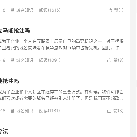
址到期的问题。网址到期后，是否还能恢复成为人们关心的一个问
-18
域名知识
阅读(1616)
赞(
1
)


立马能抢注吗
成为了企业、个人在互联网上展示自己的重要标识之一。对于很多
特且易记的域名意味着在竞争激烈的市场中占据先机。因此，许多
期后能否立马抢注产生了浓厚的兴趣。那么，别人域名到期后立即
-18
域名知识
阅读(1091)
赞(
3
)
下，别人域名到期后可以抢注，但域名到期不会立马被抢注。


能抢注吗
成为了企业和个人建立在线存在的重要方式。有时候，我们可能会
我们喜欢或者需要的域名已经被别人注册了，但是我们又不想改变
。对于这种情况，我们可能会考虑域名到期后抢注回来。那么，域
-18
域名知识
阅读(1181)
赞(
3
)
吗？通常情况下，一个域名到期后并不会立即被抢注。


办法