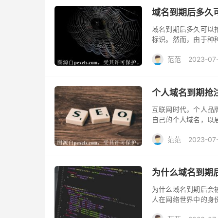
域名到期后多久
域名到期后多久可以
标识。然而，由于种
于一些抢手的域名，
范范
2023-07
可以抢注成了一个备
个人域名到期抢
互联网时代，个人品
自己的个人域名，以
及时续费，就会进入
范范
2023-07
题。
为什么域名到期
为什么域名到期后会
人在网络世界中的身
动至关重要。然而，