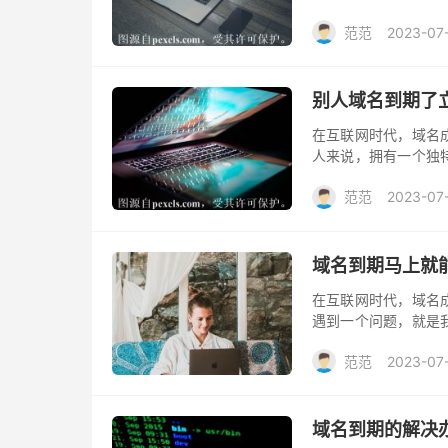
站所有者却面临着网
范范
2023-07
题。
别人域名到期了
在互联网时代，域名
人来说，拥有一个独
人对于别人的域名到
范范
2023-07
能抢注吗？通常情况
域名到期马上就
在互联网时代，域名
遇到一个问题，就是
我们的目标或者名字
范范
2023-07
名到期马上就能抢注
域名到期的解决