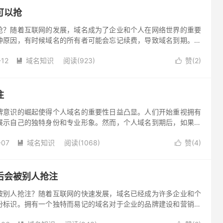
可以抢
抢？随着互联网的发展，域名成为了企业和个人在网络世界的重要
种原因，有时候域名的所有者可能会忘记续费，导致域名到期。对
人们往往希望能够尽快注册并获得所有权。所以，域名到期后多久
-12
域名知识
阅读(923)
赞(
2
)
受关注的问题。


注
牌意识的崛起使得个人域名的重要性日益凸显。人们开始重视拥有
展示自己的独特身份和专业形象。然而，个人域名到期后，如果不
到期被删除的状态。而个人域名到期抢注，正是众多用户关注的话
-07
域名知识
阅读(1068)
赞(
4
)


后会被别人抢注
被别人抢注？随着互联网的快速发展，域名已经成为许多企业和个
份标识。拥有一个独特而易记的域名对于企业的品牌建设和营销活
一些人在域名到期后能够抢注它们可能会让许多人感到困惑。在本