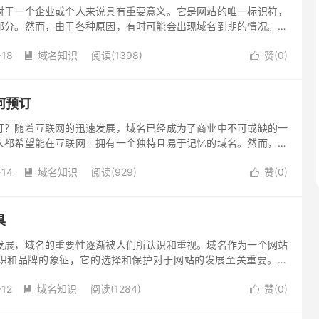
对于一个企业或个人来说具有重要意义。它是网站的唯一标识符，
部分。然而，由于各种原因，有时可能会出现域名到期的情况。那
时，你应该如何解决呢？下面将介绍一些解决办法。
-18
域名知识
阅读(1398)
赞(
0
)


何预订
订？随着互联网的迅速发展，域名已经成为了商业中不可或缺的一
人都希望能在互联网上拥有一个独特且易于记忆的域名。然而，由
时候你可能会发现自己心仪的域名已经被其他人注册。不过，如果
-14
域名知识
阅读(929)
赞(
0
)
抢注的技巧和规则，你还是有机会争取到心仪的域名的。


具
发展，域名的重要性逐渐被人们所认识和重视。域名作为一个网站
识和品牌的象征，它的选择和保护对于网站的发展至关重要。然
，域名的续费时间和到期日期却常常被忽略，直到域名到期通知到
-12
域名知识
阅读(1284)
赞(
0
)

