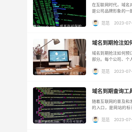
在互联网时代，域名
是公司品牌形象的一
么，当你的域名到期
范范
2023-07
域名到期抢注如
域名到期抢注如何预
部分。每个公司、个
于域名数量有限，有
范范
2023-07
你知道一些域名到期
域名到期查询工
随着互联网的普及和
的入口，是网站的标
而，对于很多人来说
范范
2023-07
来时才意识到问...