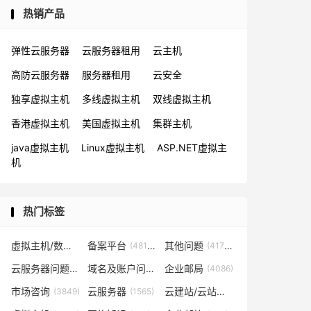
热销产品
弹性云服务器
云服务器租用
云主机
高防云服务器
服务器租用
云安全
独享虚拟主机
多线虚拟主机
双线虚拟主机
香港虚拟主机
美国虚拟主机
集群主机
java虚拟主机
Linux虚拟主机
ASP.NET虚拟主
机
热门标签
虚拟主机/数据库问题
备案平台
其他问题
(57819)
(48153)
(41702)
云服务器问题
域名及账户问题
企业邮局
(38267)
(29026)
(4086)
市场咨询
云服务器
云建站/云站群/小程序
(3849)
(1565)
(1361)