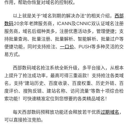
作用，帮助你恢复对域名的控制权。
以上就是关于“域名到期的解决办法”的相关介绍，
西部
数码
20余年老牌服务商，ICANN及CNNIC双认证域名注册
服务商，域名后缀种类多，注册优惠活动多，管理便捷；支
持批量查询、批量注册、批量解析、智能解析、批量过户等
便捷功能，同时支持抢注、
一口价
、PUSH等多种灵活的交
易方式。
西部数码域名抢注系统全新升级，多平台接入，从根本
上提升了抢注成功率，最高可得三重返款！支持抢注各类域
名，支持“
建站
历史、百度收录、百度权重、历史外链、百
度评价、搜狗反链、建站名称、访问流量”等数十项综合检
索功能！可快速精准定位到您想要的各类精品域名！
每天西部数码预释放功能还会释放若干优质
过期域名
，
可以直接抢注竞拍。