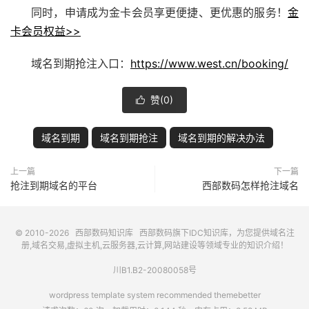
同时，申请成为金卡会员享更便捷、更优惠的服务！
金
卡会员权益>>
域名到期抢注入口：
https://www.west.cn/booking/
赞(
0
)

域名到期
域名到期抢注
域名到期的解决办法
上一篇
下一篇
抢注到期域名的平台
西部数码怎样抢注域名
© 2010-2026
西部数码知识库
西部数码
旗下IDC知识库，为您提供域名注
册,域名交易,虚拟主机,云服务器,云计算,网站建设等领域专业的知识介绍！
川B1.B2-20080058号
wordpress template system recommended
themebetter