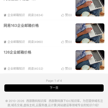
企业邮箱知识
阅读(3834)
赞(
0
)


网易163企业邮箱价格
企业邮箱知识
阅读(4960)
赞(
0
)


126企业邮箱价格
企业邮箱知识
阅读(4032)
赞(
0
)


Page: 1 of 4
下一页
© 2010-2026
西部数码知识库
西部数码
旗下IDC知识库，为您提供域名注
册,域名交易,虚拟主机,云服务器,云计算,网站建设等领域专业的知识介绍！